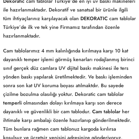
Dekoratic
cam tablolar Türkiye’de en iyi uv baskı makineleri
ile hazırlanmaktadır. Dekoratif ve sanatsal bir ürünle ilgili
tüm ihtiyaçlarınız karşılayacak olan
DEKORATIC
cam tablolar
Türkiye’de ilk ve tek yine Firmamız tarafından özenle
hazırlanmaktadır.
Cam tablolarımız 4 mm kalınlığında kırılmaya karşı 10 kat
dayanıklı temper işlemi görmüş kenarları rodajlanmış birinci
sınıf gerçek düz camlara UV dijital baskı makinesi ile ters
yönden baskı yapılarak üretilmektedir. Ve baskı işleminden
sonra son kat UV koruma boyası atılmaktdır. Bu sayede
çizilme bozulma olasılığı yoktur. Dekoratic cam tablolar
temperli
olmasından dolayı kırılmaya karşı son derece
dayanıklı ve güvenlikli bir cam tablodur.
Cam tablolar
her
ihtimale karşı ambalajı özenle hazırlanıp gönderilmektedir.
Tüm bunlara rağmen cam tablonuz kargoda kırılırsa
koşulsuz ve ücretsiz yenisini adresinize gönderiyoruz.