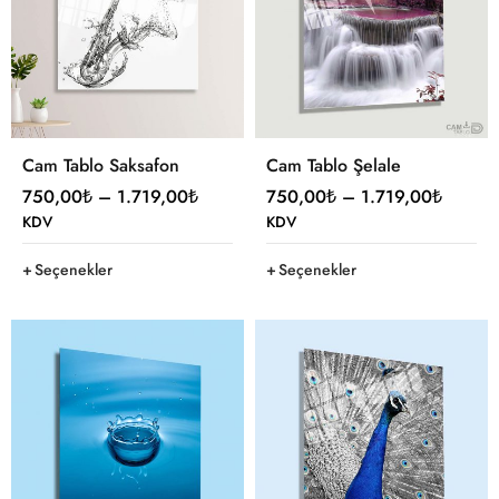
Cam Tablo Saksafon
Cam Tablo Şelale
750,00
₺
–
1.719,00
₺
750,00
₺
–
1.719,00
₺
KDV
KDV
Seçenekler
Seçenekler