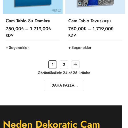
Cam Tablo Su Damlası
Cam Tablo Tavuskuşu
750,00
₺
–
1.719,00
₺
750,00
₺
–
1.719,00
₺
KDV
KDV
Seçenekler
Seçenekler
1
2
Görüntülediniz 24 of 26 ürünler
DAHA FAZLA...
Neden Dekoratic Cam