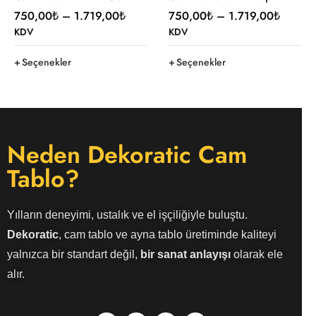
750,00
₺
–
1.719,00
₺
750,00
₺
–
1.719,00
₺
KDV
KDV
Seçenekler
Seçenekler
Neden Dekoratic Cam
Tablo?
Yılların deneyimi, ustalık ve el işçiliğiyle buluştu.
Dekoratic
, cam tablo ve ayna tablo üretiminde kaliteyi
yalnızca bir standart değil,
bir sanat anlayışı
olarak ele
alır.