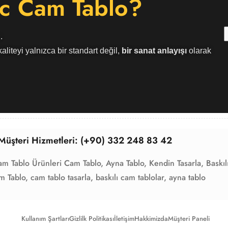
c Cam Tablo?
.
aliteyi yalnızca bir standart değil,
bir sanat anlayışı
olarak
Müşteri Hizmetleri: (+90) 332 248 83 42
am Tablo Ürünleri
Cam Tablo,
Ayna Tablo,
Kendin Tasarla,
Baskıl
m Tablo,
cam tablo tasarla,
baskılı cam tablolar,
ayna tablo
Kullanım Şartları
Gizlilk Politikası
İletişim
Hakkimizda
Müşteri Paneli