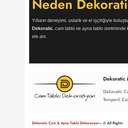
Neden Dekorati
Yılların deneyimi, ustalık ve el işçiliğiyle buluştu
Dekoratic
, cam tablo ve ayna tablo üretiminde k
ele alır.
Dekoratic 
Dekoratic C
Temperli Ca
Dekoratic Cam & Ayna Tablo Dekorasyon
– © All Rights