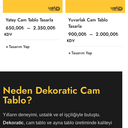
Yatay Cam Tablo Tasarla
Yuvarlak Cam Tablo
Tasarla
650,00
₺
–
2.350,00
₺
900,00
₺
–
2.000,00
₺
KDV
KDV
Tasarım Yap
Tasarım Yap
Neden Dekoratic Cam
Tablo?
Yılların deneyimi, ustalık ve el işçiliğiyle buluştu.
Dekoratic
, cam tablo ve ayna tablo üretiminde kaliteyi