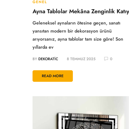
GENEL
Ayna Tablolar Mekâna Zenginlik Katı
Geleneksel aynaların ötesine geçen, sanatı
yansıtan modern bir dekorasyon ürünü
arıyorsanız, ayna tablolar tam size göre! Son
yıllarda ev
BY
DEKORATIC
8 TEMMUZ 2025
0
READ MORE