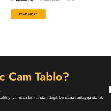
READ MORE
c Cam Tablo?
.
aliteyi yalnızca bir standart değil,
bir sanat anlayışı
olarak