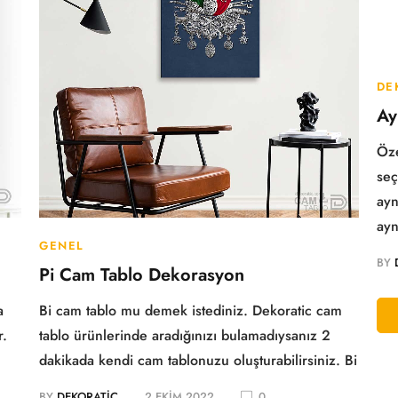
DE
Ay
Öze
seç
ayn
ayn
GENEL
BY
Pi Cam Tablo Dekorasyon
a
Bi cam tablo mu demek istediniz. Dekoratic cam
r.
tablo ürünlerinde aradığınızı bulamadıysanız 2
dakikada kendi cam tablonuzu oluşturabilirsiniz. Bi
BY
DEKORATIC
2 EKIM 2022
0