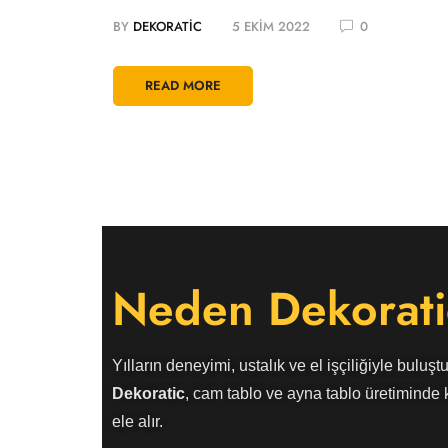
BY
DEKORATIC
5 EKIM 2022
0
READ MORE
Neden Dekorati
Yılların deneyimi, ustalık ve el işçiliğiyle buluştu
Dekoratic
, cam tablo ve ayna tablo üretiminde k
ele alır.