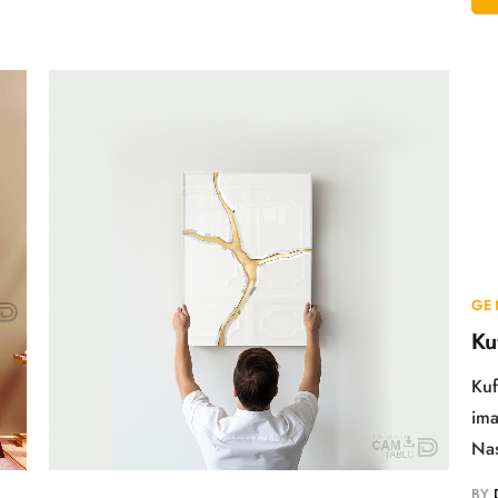
GE
Ku
Kuf
ima
Nas
BY