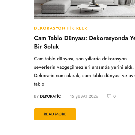
DEKORASYON FIKIRLERI
Cam Tablo Dünyası: Dekorasyonda Y
Bir Soluk
Cam tablo dünyası, son yıllarda dekorasyon
severlerin vazgeçilmezleri arasında yerini aldı.
Dekoratic.com olarak, cam tablo dünyası ve ay
tablo
BY
DEKORATIC
15 ŞUBAT 2026
0
READ MORE