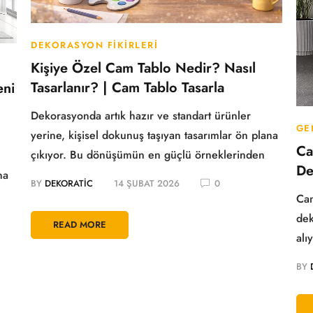
DEKORASYON FIKIRLERI
Kişiye Özel Cam Tablo Nedir? Nasıl
Tasarlanır? | Cam Tablo Tasarla
eni
Dekorasyonda artık hazır ve standart ürünler
GE
yerine, kişisel dokunuş taşıyan tasarımlar ön plana
Ca
çıkıyor. Bu dönüşümün en güçlü örneklerinden
De
na
BY
DEKORATIC
14 ŞUBAT 2026
0
Cam
dek
READ MORE
alı
BY