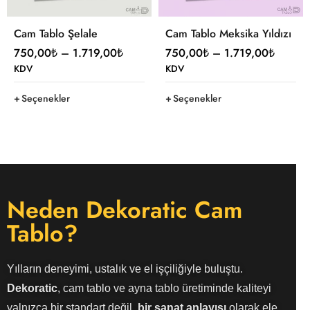
Cam Tablo Şelale
Cam Tablo Meksika Yıldızı
750,00
₺
–
1.719,00
₺
750,00
₺
–
1.719,00
₺
KDV
KDV
Seçenekler
Seçenekler
Neden Dekoratic Cam
Tablo?
Yılların deneyimi, ustalık ve el işçiliğiyle buluştu.
Dekoratic
, cam tablo ve ayna tablo üretiminde kaliteyi
yalnızca bir standart değil,
bir sanat anlayışı
olarak ele