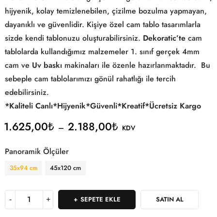
hijyenik, kolay temizlenebilen, çizilme bozulma yapmayan,
dayanıklı ve güvenlidir. Kişiye özel cam tablo tasarımlarla
sizde kendi tablonuzu oluşturabilirsiniz.
Dekoratic’te
cam
tablolarda kullandığımız malzemeler 1. sınıf gerçek 4mm
cam ve
Uv baskı
makinaları ile özenle hazırlanmaktadır. Bu
sebeple cam tablolarımızı gönül rahatlığı ile tercih
edebilirsiniz.
*Kaliteli
Canlı*
Hijyenik*
Güvenli*
Kreatif*
Ücretsiz Kargo
1.625,00
₺
2.188,00
₺
–
KDV
Panoramik Ölçüler
35x94 cm
45x120 cm
SEPETE EKLE
SATIN AL