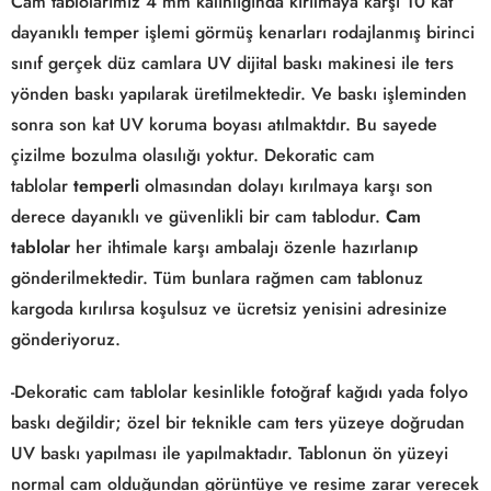
Cam tablolarımız 4 mm kalınlığında kırılmaya karşı 10 kat
dayanıklı temper işlemi görmüş kenarları rodajlanmış birinci
sınıf gerçek düz camlara UV dijital baskı makinesi ile ters
yönden baskı yapılarak üretilmektedir. Ve baskı işleminden
sonra son kat UV koruma boyası atılmaktdır. Bu sayede
çizilme bozulma olasılığı yoktur. Dekoratic cam
tablolar
temperli
olmasından dolayı kırılmaya karşı son
derece dayanıklı ve güvenlikli bir cam tablodur.
Cam
tablolar
her ihtimale karşı ambalajı özenle hazırlanıp
gönderilmektedir. Tüm bunlara rağmen cam tablonuz
kargoda kırılırsa koşulsuz ve ücretsiz yenisini adresinize
gönderiyoruz.
-Dekoratic cam tablolar kesinlikle fotoğraf kağıdı yada folyo
baskı değildir; özel bir teknikle cam ters yüzeye doğrudan
UV baskı yapılması ile yapılmaktadır. Tablonun ön yüzeyi
normal cam olduğundan görüntüye ve resime zarar verecek