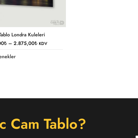
ablo Londra Kuleleri
00
₺
–
2.875,00
₺
KDV
enekler
c Cam Tablo?