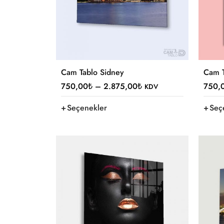
Cam Tablo Sidney
Cam T
750,00
₺
–
2.875,00
₺
750,
KDV
Seçenekler
Seç