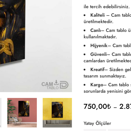
ile tercih edebilirsiniz.
Kaliteli
– Cam tablo
üretilmektedir.
Canlı
– Cam tablo ü
kullanılmaktadır.
Hijyenik
– Cam tabl
Güvenli
– Cam tabl
camlardan üretilmekted
Kreatif
– Sizden gel
tasarım sunmaktayız.
Kargo
– Cam tablo 
sorunlarda yenisini gö
750,00
₺
2.8
–
Yatay Ölçüler