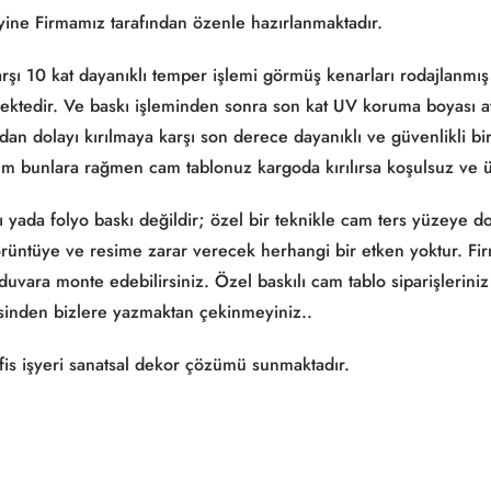
 yine Firmamız tarafından özenle hazırlanmaktadır.
şı 10 kat dayanıklı temper işlemi görmüş kenarları rodajlanmış b
mektedir. Ve baskı işleminden sonra son kat UV koruma boyası at
an dolayı kırılmaya karşı son derece dayanıklı ve güvenlikli bi
üm bunlara rağmen cam tablonuz kargoda kırılırsa koşulsuz ve ü
dı yada folyo baskı değildir; özel bir teknikle cam ters yüzeye 
ntüye ve resime zarar verecek herhangi bir etken yoktur. Firm
vara monte edebilirsiniz. Özel baskılı cam tablo siparişleriniz 
inden bizlere yazmaktan çekinmeyiniz..
fis işyeri sanatsal dekor çözümü sunmaktadır.