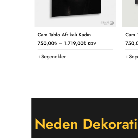
Cam Tablo Afrikalı Kadın
Cam T
750,00
₺
–
1.719,00
₺
750,
KDV
Seçenekler
Seç
Neden Dekorati