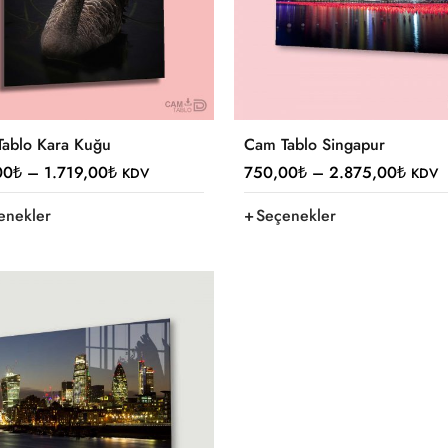
ablo Kara Kuğu
Cam Tablo Singapur
00
₺
–
1.719,00
₺
750,00
₺
–
2.875,00
₺
KDV
KDV
enekler
Seçenekler