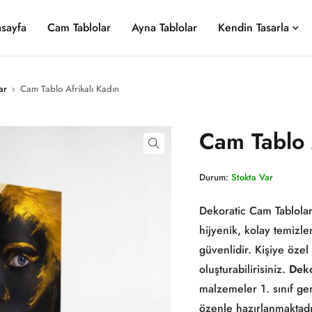
sayfa
Cam Tablolar
Ayna Tablolar
Kendin Tasarla
ar
›
Cam Tablo Afrikalı Kadın
Cam Tablo 
Durum:
Stokta Var
Dekoratic Cam Tablolar
hijyenik, kolay temizl
güvenlidir. Kişiye özel
oluşturabilirisiniz.
Deko
malzemeler 1. sınıf g
özenle hazırlanmaktadı