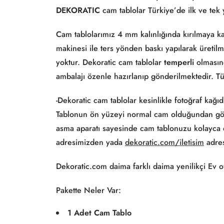
DEKORATIC
cam tablolar Türkiye’de ilk ve tek
Cam tablolarımız 4 mm kalınlığında kırılmaya kar
makinesi ile ters yönden baskı yapılarak üretil
yoktur. Dekoratic cam tablolar
temperli
olmasınd
ambalajı özenle hazırlanıp gönderilmektedir. T
-Dekoratic cam tablolar kesinlikle fotoğraf kağı
Tablonun ön yüzeyi normal cam olduğundan görü
asma aparatı sayesinde cam tablonuzu kolayca du
adresimizden yada
dekoratic.com/iletisim
adres
Dekoratic.com daima farklı daima yenilikçi Ev o
Pakette Neler Var:
1 Adet Cam Tablo