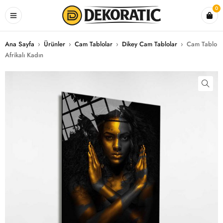
0
Ana Sayfa
›
Ürünler
›
Cam Tablolar
›
Dikey Cam Tablolar
›
Cam Tablo
Afrikalı Kadın