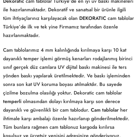
Dekoratic
cam tablolar Türkiye’de en iyi uv baskı makineleri
ile hazırlanmaktadır. Dekoratif ve sanatsal bir ürünle ilgili
tüm ihtiyaçlarınız karşılayacak olan
DEKORATIC
cam tablolar
Türkiye’de ilk ve tek yine Firmamız tarafından özenle
hazırlanmaktadır.
Cam tablolarımız 4 mm kalınlığında kırılmaya karşı 10 kat
dayanıklı temper işlemi görmüş kenarları rodajlanmış birinci
sınıf gerçek düz camlara UV dijital baskı makinesi ile ters
yönden baskı yapılarak üretilmektedir. Ve baskı işleminden
sonra son kat UV koruma boyası atılmaktdır. Bu sayede
çizilme bozulma olasılığı yoktur. Dekoratic cam tablolar
temperli
olmasından dolayı kırılmaya karşı son derece
dayanıklı ve güvenlikli bir cam tablodur.
Cam tablolar
her
ihtimale karşı ambalajı özenle hazırlanıp gönderilmektedir.
Tüm bunlara rağmen cam tablonuz kargoda kırılırsa
koşulsuz ve ücretsiz yenisini adresinize gönderiyoruz.