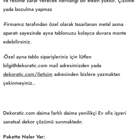
ve resime zarar verecek herhangi bir etken yoktur. Çizilme
yada bozulma yapmaz
-Firmamız tarafından özel olarak tasarlanan metal asma
aparatı sayesinde ayna tablonuzu kolayca duvara monte
edebilirsiniz.
-Özel ayna tablo siparişleriniz için lütfen
bilgi@dekoratic.com mail adresimizden yada
dekoratic.com/iletisim
adresinden bizlere yazmaktan
çekinmeyiniz..
Dekoratic.com daima farklı daima yenilikçi Ev ofis işyeri
sanatsal dekor çözümü sunmaktadır.
Pakette Neler Var: