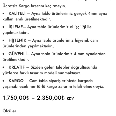
Ücretsiz Kargo fırsatını kaçırmayın.
KALİTELİ
– Ayna tablo ürünlerimiz gerçek 4mm ayna
kullanılarak üretilmektedir.
İŞLEME
– Ayna tablo ürünlerimiz el işçiliği ile
yapılmaktadır..
HİJTENİK
– Ayna tablo ürünlerimiz hijyenik cam
ürünlerinden yapılmaktadır..
GÜVENLİ
– Ayna tablo ürünlerimiz 4 mm aynalardan
üretilmektedir.
KREATİF
– Sizden gelen talepler doğrultusunda
yüzlerce farklı tasarım modeli sunmaktayız.
KARGO
– Cam tablo siparişlerinizde kargoda
yaşanabilecek her türlü kargo zararını telafi etmekteyiz.
1.750,00
₺
2.350,00
₺
–
KDV
Ölçüler