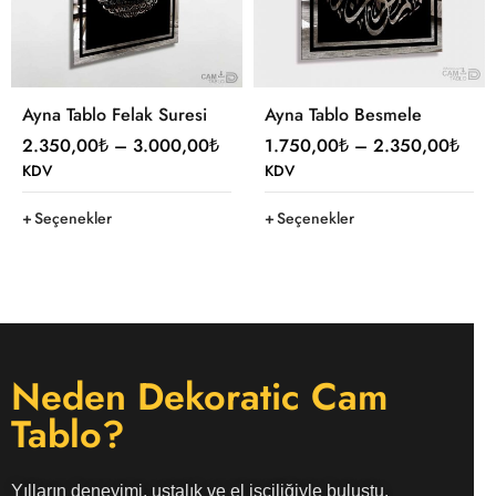
Ayna Tablo Felak Suresi
Ayna Tablo Besmele
2.350,00
₺
–
3.000,00
₺
1.750,00
₺
–
2.350,00
₺
KDV
KDV
Seçenekler
Seçenekler
Neden Dekoratic Cam
Tablo?
Yılların deneyimi, ustalık ve el işçiliğiyle buluştu.