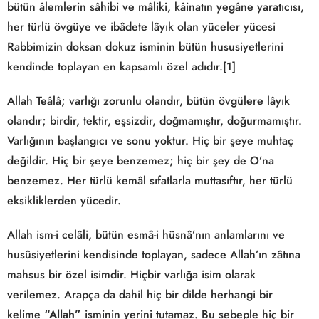
bütün âlemlerin sâhibi ve mâliki, kâinatın yegâne yaratıcısı,
her türlü övgüye ve ibâdete lâyık olan yüceler yücesi
Rabbimizin doksan dokuz isminin bütün hususiyetlerini
kendinde toplayan en kapsamlı özel adıdır.[1]
Allah Teâlâ; varlığı zorunlu olandır, bütün övgülere lâyık
olandır; birdir, tektir, eşsizdir, doğmamıştır, doğurmamıştır.
Varlığının başlangıcı ve sonu yoktur. Hiç bir şeye muhtaç
değildir. Hiç bir şeye benzemez; hiç bir şey de O’na
benzemez. Her türlü kemâl sıfatlarla muttasıftır, her türlü
eksikliklerden yücedir.
Allah ism-i celâli, bütün esmâ-i hüsnâ’nın anlamlarını ve
husûsiyetlerini kendisinde toplayan, sadece Allah’ın zâtına
mahsus bir özel isimdir. Hiçbir varlığa isim olarak
verilemez. Arapça da dahil hiç bir dilde herhangi bir
kelime
“Allah”
isminin yerini tutamaz. Bu sebeple hiç bir