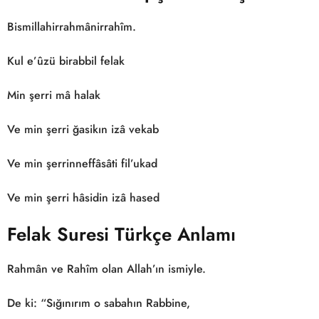
Bismillahirrahmânirrahîm.
Kul e’ûzü birabbil felak
Min şerri mâ halak
Ve min şerri ğasikın izâ vekab
Ve min şerrinneffâsâti fil’ukad
Ve min şerri hâsidin izâ hased
Felak Suresi Türkçe Anlamı
Rahmân ve Rahîm olan Allah’ın ismiyle.
De ki: “Sığınırım o sabahın Rabbine,