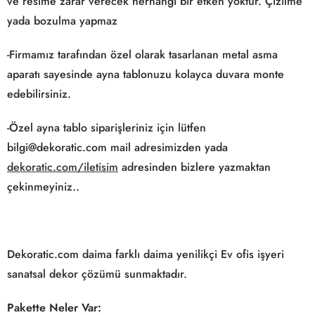
ve resime zarar verecek herhangi bir etken yoktur. Çizilme
yada bozulma yapmaz
-Firmamız tarafından özel olarak tasarlanan metal asma
aparatı sayesinde ayna tablonuzu kolayca duvara monte
edebilirsiniz.
-Özel ayna tablo siparişleriniz için lütfen
bilgi@dekoratic.com mail adresimizden yada
dekoratic.com/iletisim
adresinden bizlere yazmaktan
çekinmeyiniz..
Dekoratic.com daima farklı daima yenilikçi Ev ofis işyeri
sanatsal dekor çözümü sunmaktadır.
Pakette Neler Var: