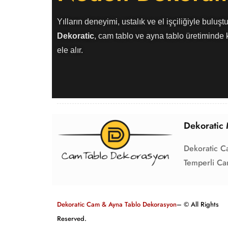
Yılların deneyimi, ustalık ve el işçiliğiyle buluştu
Dekoratic
, cam tablo ve ayna tablo üretiminde k
ele alır.
Dekoratic 
Dekoratic C
Temperli Ca
Dekoratic Cam & Ayna Tablo Dekorasyon
– © All Rights
Reserved.