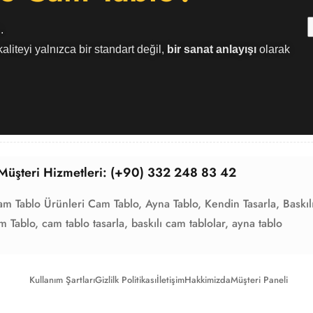
.
aliteyi yalnızca bir standart değil,
bir sanat anlayışı
olarak
Müşteri Hizmetleri: (+90) 332 248 83 42
am Tablo Ürünleri
Cam Tablo,
Ayna Tablo,
Kendin Tasarla,
Baskıl
m Tablo,
cam tablo tasarla,
baskılı cam tablolar,
ayna tablo
Kullanım Şartları
Gizlilk Politikası
İletişim
Hakkimizda
Müşteri Paneli