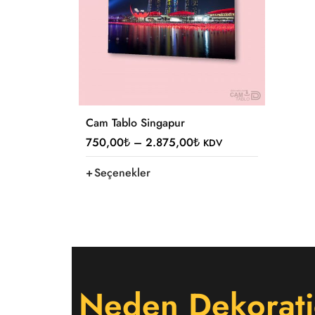
Cam Tablo Singapur
750,00
₺
–
2.875,00
₺
KDV
Seçenekler
Neden Dekorati