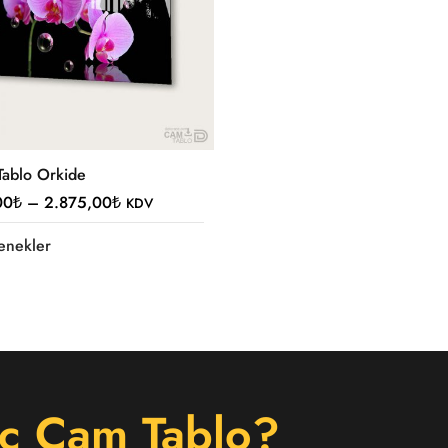
ablo Orkide
00
₺
–
2.875,00
₺
KDV
enekler
c Cam Tablo?