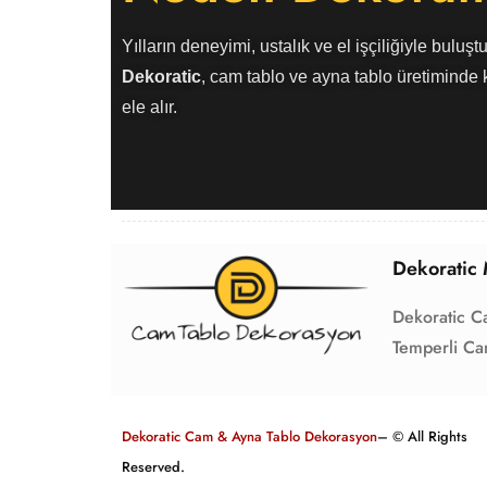
Yılların deneyimi, ustalık ve el işçiliğiyle buluştu
Dekoratic
, cam tablo ve ayna tablo üretiminde k
ele alır.
Dekoratic 
Dekoratic C
Temperli Ca
Dekoratic Cam & Ayna Tablo Dekorasyon
– © All Rights
Reserved.