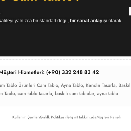
.
aliteyi yalnızca bir standart değil,
bir sanat anlayışı
olarak
Müşteri Hizmetleri: (+90) 332 248 83 42
am Tablo Ürünleri
Cam Tablo,
Ayna Tablo,
Kendin Tasarla,
Baskıl
m Tablo,
cam tablo tasarla,
baskılı cam tablolar,
ayna tablo
Kullanım Şartları
Gizlilk Politikası
İletişim
Hakkimizda
Müşteri Paneli