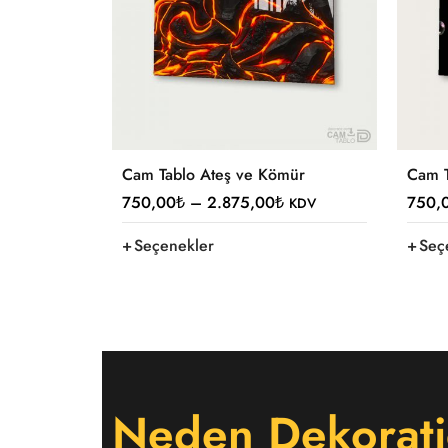
Cam Tablo Ateş ve Kömür
Cam T
750,00
₺
–
2.875,00
₺
750,
KDV
Seçenekler
Seç
Neden Dekorati