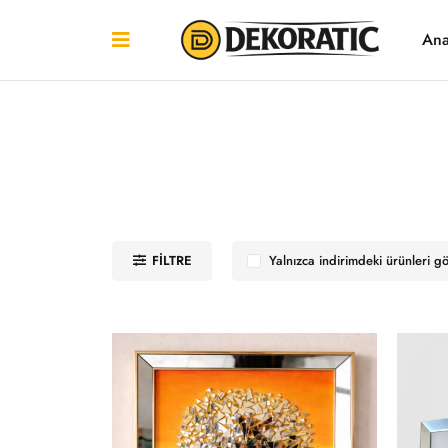
Ana
FILTRE
Yalnızca indirimdeki ürünleri g