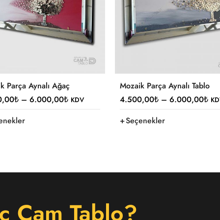
k Parça Aynalı Ağaç
Mozaik Parça Aynalı Tablo
0,00
₺
–
6.000,00
₺
4.500,00
₺
–
6.000,00
₺
KDV
KD
enekler
Seçenekler
c Cam Tablo?