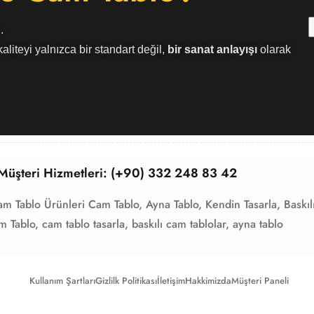
.
aliteyi yalnızca bir standart değil,
bir sanat anlayışı
olarak
Müşteri Hizmetleri: (+90) 332 248 83 42
am Tablo Ürünleri
Cam Tablo,
Ayna Tablo,
Kendin Tasarla,
Baskıl
m Tablo,
cam tablo tasarla,
baskılı cam tablolar,
ayna tablo
Kullanım Şartları
Gizlilk Politikası
İletişim
Hakkimizda
Müşteri Paneli