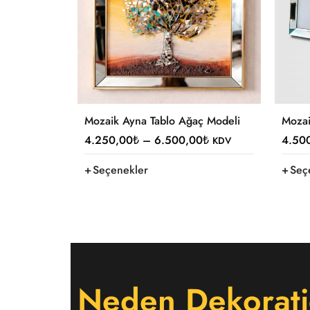
Mozaik Ayna Tablo Ağaç Modeli
Mozai
4.250,00
₺
–
6.500,00
₺
4.50
KDV
Seçenekler
Seç
Neden Dekorati