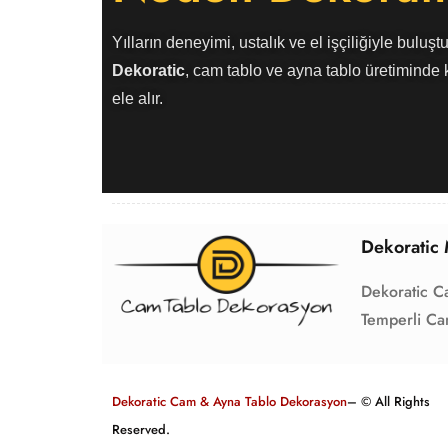
Yılların deneyimi, ustalık ve el işçiliğiyle buluştu
Dekoratic
, cam tablo ve ayna tablo üretiminde k
ele alır.
Dekoratic 
Dekoratic C
Temperli Ca
Dekoratic Cam & Ayna Tablo Dekorasyon
– © All Rights
Reserved.