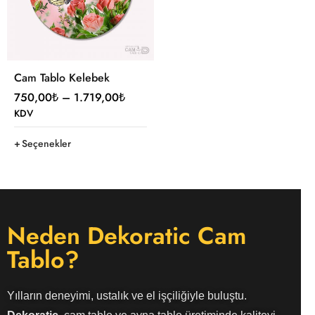
Cam Tablo Kelebek
750,00
₺
–
1.719,00
₺
KDV
Seçenekler
Neden Dekoratic Cam
Tablo?
Yılların deneyimi, ustalık ve el işçiliğiyle buluştu.