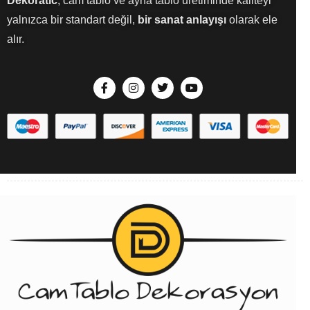
Dekoratic
, cam tablo ve ayna tablo üretiminde kaliteyi
yalnızca bir standart değil,
bir sanat anlayışı
olarak ele
alır.