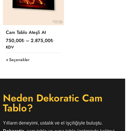
Cam Tablo Ateşli At
750,00
₺
–
2.875,00
₺
KDV
Seçenekler
Neden Dekoratic Cam
Tablo?
Yılların deneyimi, ustalık ve el işçiliğiyle buluştu.