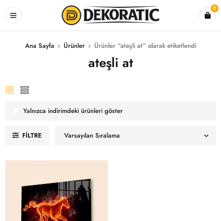
0
Ana Sayfa
›
Ürünler
›
Ürünler “ateşli at” olarak etiketlendi
ateşli at
Yalnızca indirimdeki ürünleri göster
FILTRE
Varsayılan Sıralama