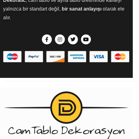
Dekoratic
, cam tablo ve ayna tablo üretiminde kaliteyi
yalnızca bir standart değil,
bir sanat anlayışı
olarak ele
alır.