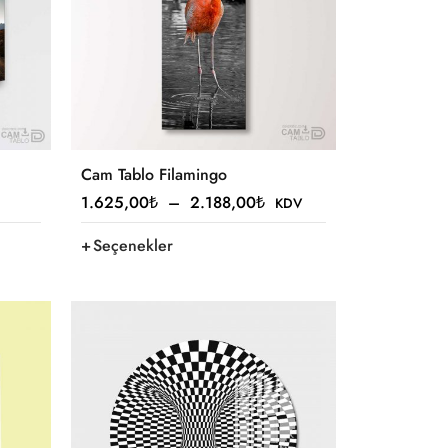
Cam Tablo Filamingo
1.625,00
₺
–
2.188,00
₺
KDV
Seçenekler