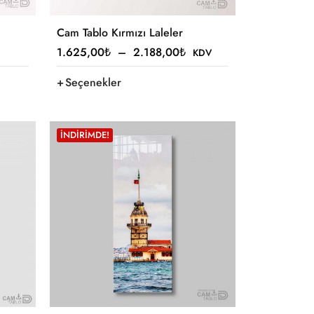
Cam Tablo Kırmızı Laleler
1.625,00
₺
–
2.188,00
₺
KDV
Seçenekler
İNDIRIMDE!