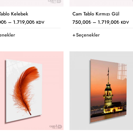
ablo Kelebek
Cam Tablo Kırmızı Gül
00
₺
–
1.719,00
₺
750,00
₺
–
1.719,00
₺
KDV
KDV
enekler
Seçenekler