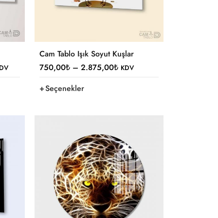
Cam Tablo Işık Soyut Kuşlar
750,00
₺
–
2.875,00
₺
DV
KDV
Seçenekler