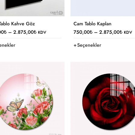
Tablo Kahve Göz
Cam Tablo Kaplan
00
₺
–
2.875,00
₺
750,00
₺
–
2.875,00
₺
KDV
KDV
enekler
Seçenekler