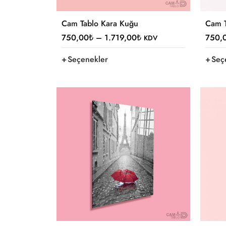
Cam Tablo Kara Kuğu
Cam T
750,00
₺
–
1.719,00
₺
750,
KDV
Seçenekler
Seç