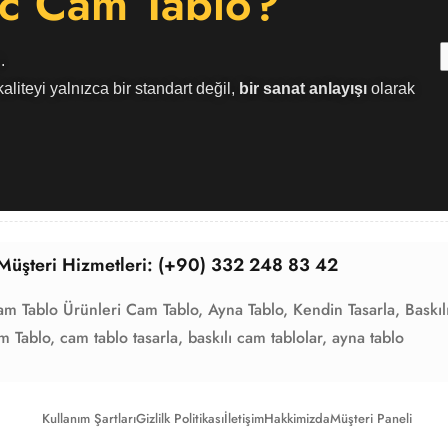
c Cam Tablo?
.
aliteyi yalnızca bir standart değil,
bir sanat anlayışı
olarak
Müşteri Hizmetleri: (+90) 332 248 83 42
am Tablo Ürünleri
Cam Tablo,
Ayna Tablo,
Kendin Tasarla,
Baskıl
m Tablo,
cam tablo tasarla,
baskılı cam tablolar,
ayna tablo
Kullanım Şartları
Gizlilk Politikası
İletişim
Hakkimizda
Müşteri Paneli