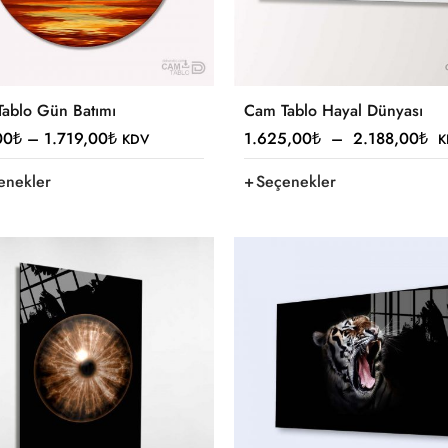
ablo Gün Batımı
Cam Tablo Hayal Dünyası
00
₺
–
1.719,00
₺
1.625,00
₺
–
2.188,00
₺
KDV
K
enekler
Seçenekler