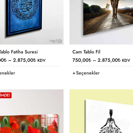
ablo Fatiha Suresi
Cam Tablo Fil
00
₺
–
2.875,00
₺
750,00
₺
–
2.875,00
₺
KDV
KDV
enekler
Seçenekler
IMDE!