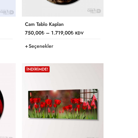
Cam Tablo Kaplan
750,00
₺
–
1.719,00
₺
KDV
Seçenekler
İNDIRIMDE!