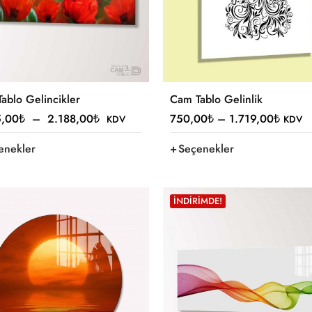
ablo Gelincikler
Cam Tablo Gelinlik
5,00
₺
–
2.188,00
₺
750,00
₺
–
1.719,00
₺
KDV
KDV
enekler
Seçenekler
İNDIRIMDE!