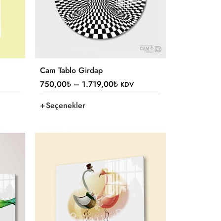
Cam Tablo Girdap
750,00
₺
–
1.719,00
₺
KDV
Seçenekler