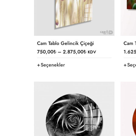
Cam Tablo Gelincik Çiçeği
Cam T
750,00
₺
–
2.875,00
₺
1.62
KDV
Seçenekler
Seç