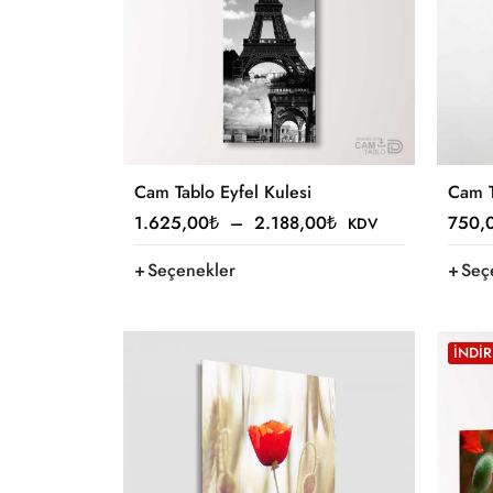
Cam Tablo Eyfel Kulesi
Cam T
1.625,00
₺
–
2.188,00
₺
750,
KDV
Seçenekler
Seç
İNDIR