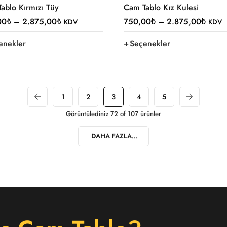
ablo Kırmızı Tüy
Cam Tablo Kız Kulesi
00
₺
–
2.875,00
₺
750,00
₺
–
2.875,00
₺
KDV
KDV
enekler
Seçenekler
1
2
3
4
5
Görüntülediniz 72 of 107 ürünler
DAHA FAZLA...