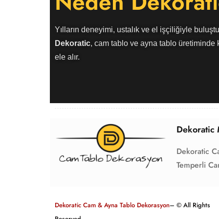
Neden Dekorati
Yılların deneyimi, ustalık ve el işçiliğiyle buluştu
Dekoratic
, cam tablo ve ayna tablo üretiminde k
ele alır.
Dekoratic 
Dekoratic C
Temperli Ca
Dekoratic Cam & Ayna Tablo Dekorasyon
– © All Rights
Reserved.