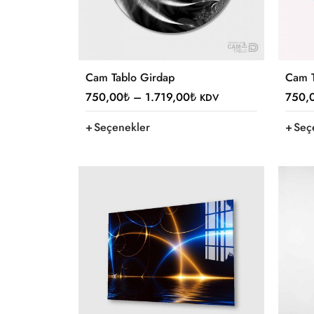
Cam Tablo Girdap
Cam T
750,00
₺
–
1.719,00
₺
750,
KDV
Seçenekler
Seç