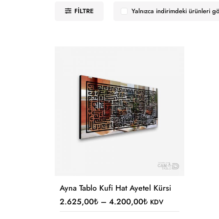
FILTRE
Yalnızca indirimdeki ürünleri g
Ayna Tablo Kufi Hat Ayetel Kürsi
2.625,00
₺
–
4.200,00
₺
KDV