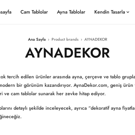
sayfa
Cam Tablolar
Ayna Tablolar
Kendin Tasarla
Ana Sayfa
›
Product brands
›
AYNADEKOR
AYNADEKOR
tercih edilen ürünler arasında ayna, çerçeve ve tablo gruplar
ve modern bir görünüm kazandırıyor. AynaDekor.com, geniş ürün 
eri ve cam tablolar sunarak her zevke hitap ediyor.
nı detaylı şekilde inceleyecek, ayrıca “dekoratif ayna fiyatla
eğineceğiz.